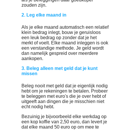
portemonnee heeft maar toch wil
beleggen. Het is slim om de volgende
principes na te leven.
1. Begin vroeg en heb geduld
Hoe eerder je begint met beleggen, hoe
beter. Ook met weinig geld kun je een
aardige cent opbouwen als je voor de
zeer lange termijn gaat en de kunst
verstaat om van het vermogen af te
blijven. Liefst minimaal 10 jaar. Afblijven
betekent overigens niet dat je niet moet
overstappen naar een andere aanbieder
als je beleggingen daar goedkoper
zouden zijn.
2. Leg elke maand in