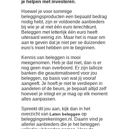
Het is een misverstand dat beleggen
alleen is weggelegd voor wie veel gel
heeft. Ook met een kleine portemonn
heb je toegang tot allerlei producten 
je helpen met investeren.
Hoewel je voor sommige
beleggingsproducten een bepaald bedr
nodig hebt, zijn er voldoende aanbieder
bij wie je al met één euro terechtkunt.
Beleggen met letterlijk één euro heeft
uiteraard weinig zin. Maar het is maar o
aan te geven dat je niet per se duizend
euro's moet hebben om te beginnen.
Kennis van beleggen is mooi
meegenomen. Heb je dat niet, dan is er
nog geen man overboord. Er zijn talloze
banken die geautomatiseerd voor jou