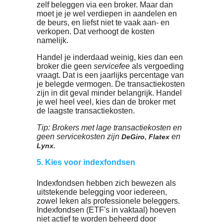
investeren. Vijftig euro is op de lange
termijn een behoorlijke inleg. Hou je dit
twintig jaar vol, dan kun je eindigen met
25.000 euro, bij beleggen met neutraal
risico.
Tip: Peaks is een leuke app waarmee je
belegt met digitaal wisselgeld. Al je
betalingen en overschrijvingen worden
automatisch naar boven afgerond. Zo
beleg je ongemerkt met kleine beetjes.
4. Kies een aanbieder met lage koste
De kosten van de bank of broker drukke
je rendement. Het duurst zijn doorgaans
beleggingsfondsen, die 1% tot soms we
2,5% van je opbrengst kunnen opslorpe
Laat je automatisch beleggen, dan gaat 
geld vrijwel altijd naar fondsen. Kijk dan