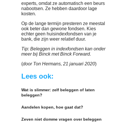
er in indexfondsen kan worden belegd.
Die zijn relatief goedkoop (zie verderop,
tip 5).
De goedkoopste manier van investeren 
zelf beleggen via een broker. Maar dan
moet je je wel verdiepen in aandelen en
de beurs, en liefst niet te vaak aan- en
verkopen. Dat verhoogt de kosten
namelijk.
Handel je inderdaad weinig, kies dan e
broker die geen
servicefee
als vergoedi
vraagt. Dat is een jaarlijks percentage v
je belegde vermogen. De transactiekost
zijn in dit geval minder belangrijk. Hand
je wel heel veel, kies dan de broker met
de laagste transactiekosten.
Tip: Brokers met lage transactiekosten 