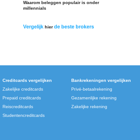
geen servicekosten zijn
,
e
DeGiro
Flatex
.
Lynx
5. Kies voor indexfondsen
Indexfondsen hebben zich bewezen als
uitstekende belegging voor iedereen,
zowel leken als professionele beleggers
Indexfondsen (ETF's in vaktaal) hoeven
niet actief te worden beheerd door
experts, omdat ze automatisch een beur
nabootsen. Ze hebben daardoor lage
kosten.
Op de lange termijn presteren ze meesta
ook beter dan gewone fondsen. Kies
echter geen huisindexfondsen van je
bank, die zijn weer relatief duur.
Tip: Beleggen in indexfondsen kan onde