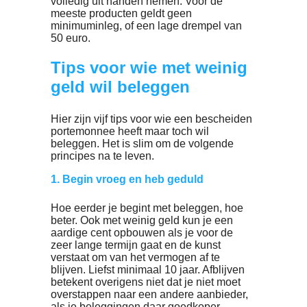
beleggen, op basis van wat jij vooraf
aangeeft. Je hoeft je niet te verdiepen in
aandelen of de beurs, je bepaalt altijd ze
hoeveel je inlegt en je mag op elk mome
alles aanpassen.
Spreekt dit jou aan, kijk dan in het
overzicht van
op
Laten beleggen
beleggingsrekeningen.nl. Daarin vind je
allerlei aanbieders die je het beleggen
volledig uit handen nemen. Voor de
meeste producten geldt geen
minimuminleg, of een lage drempel van
50 euro.
Tips voor wie met weini
geld wil beleggen
Hier zijn vijf tips voor wie een bescheid