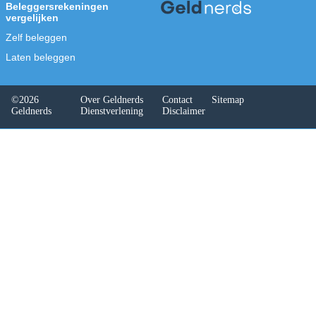
meer bij Binck met Binck Forward.
(
door Ton Hermans, 21 januari 2020
)
Lees ook:
Wat is slimmer: zelf beleggen of laten
beleggen?
Aandelen kopen, hoe gaat dat?
Zeven niet domme vragen over beleggen
Waarom beleggen populair is onder
millennials
Vergelijk
de beste brokers
hier