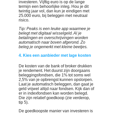
Als je elke maand automatisch een relat
klein bedrag inlegt, bouw je geruisloos
een leuk bedrag op zonder dat je het
merkt of voelt. Elke maand inleggen is o
een verstandige methode. Je geld wordt
dan namelijk gespreid over meerdere
aankopen.
3. Beleg alleen met geld dat je kunt
missen
Beleg nooit met geld dat je eigenlijk nod
hebt om je rekeningen te betalen. Probe
te beleggen met euro's die je over hebt o
uitgeeft aan dingen die je misschien nie
echt nodig hebt.
Bezuinig je bijvoorbeeld elke werkdag 
een kop koffie van 2,50 euro, dan levert 
dat elke maand 50 euro op om mee te