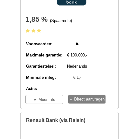
Minimale inleg:
€ 1,-
Actie:
Tijdelijk 2,3 %
spaarrente
(actie t/m 30
juni 2026 voor
nieuwe
spaarders)
€
» Direct aanvragen
» Meer info
Openbank Open Spaarrekening