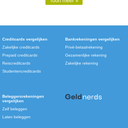
Maximale garantie:
€ 100.000,-
Garantiestelsel:
Frans
Minimale inleg:
€ 1,-
Actie:
-
» Direct aanvragen
» Meer info
Argenta Spaarrekening