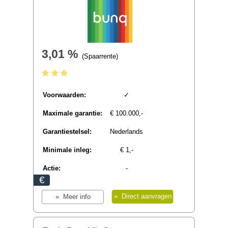
Actie:
-
€
» Direct aanvragen
» Meer info
Bunq Free Savings
3,01 %
(Spaarrente)