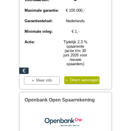
1,50 %
(Spaarrente)
Voorwaarden:
✖
Maximale garantie:
€ 100.000,-
Garantiestelsel:
Nederlands
Minimale inleg:
€ 1,-
Actie:
-
€
» Direct aanvragen
» Meer info