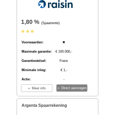
2,80 %
(Spaarrente)
Voorwaarden:
✖
Maximale garantie:
€ 100.000,-
Garantiestelsel:
Europees
Minimale inleg:
€ 1,-
Actie:
-
» Direct aanvragen
» Meer info