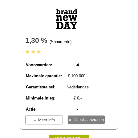
Actie:
-
» Direct aanvragen
» Meer info
Renault Bank (via Raisin)
1,80 %
(Spaarrente)
Voorwaarden:
✖