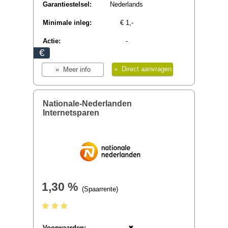
Garantiestelsel:
Europees
Minimale inleg:
€ 1,-
Actie:
-
€
» Direct aanvragen
» Meer info
Centraal Beheer Renteplus
Rekening