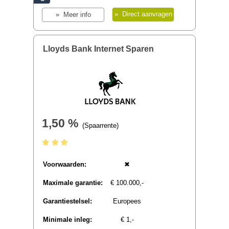
3,00 %
(Spaarrente)
Voorwaarden:
✖
Maximale garantie:
€ 100.000,-
Garantiestelsel:
Duits
Minimale inleg:
€ 1,-
Actie:
Tijdelijk 3,00
% spaarrente
voor nieuwe
klanten
€