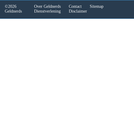
1,60 %
(Spaarrente)
Voorwaarden:
✖
Maximale garantie:
€ 100.000,-
Garantiestelsel:
Europees
Minimale inleg:
€ 1,-
Actie:
-
» Direct aanvragen
» Meer info
Brand New Day Spaarrekening