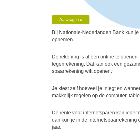
Maximale gar
Minimaal inl
Aanvragen »
Bij Nationale-
opnemen.
De rekening is
tegenrekening.
spaarrekening