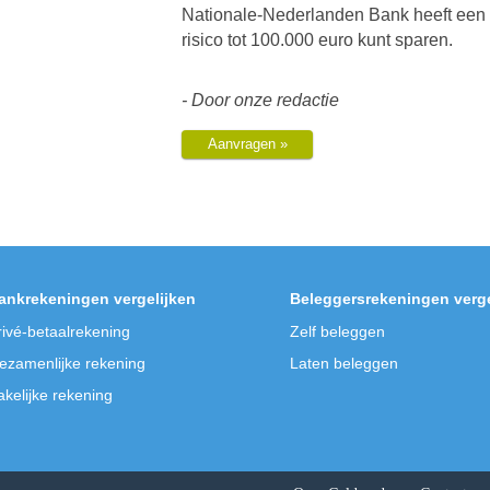
Je kiest zelf 
makkelijk rege
De rente voor 
dan kun je in 
jaar.
Nationale-Ned
risico tot 100
- Door onze r
Aanvragen »