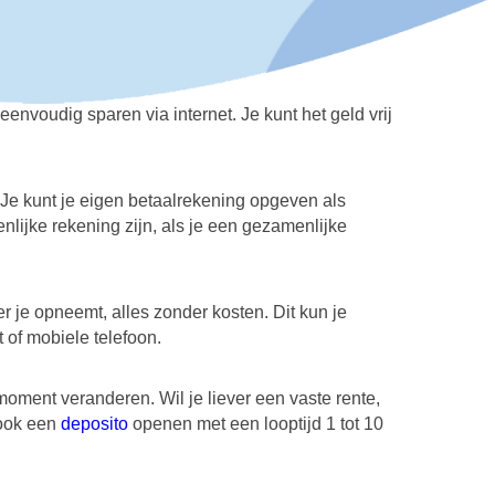
antie:
€ 100.000,-
Depositogarantie:
eggen:
€ 1,-
Nederlanden Bank kun je eenvoudig sparen via intern
 alleen online te openen. Je kunt je eigen betaalr
 Dat kan ook een gezamenlijke rekening zijn, als 
 wilt openen.