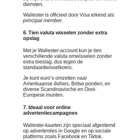
Bij Wallester kun je zoveel fysieke en
virtuele kaarten bestellen als je nodig
hebt. Dit regel je allemaal vanuit één
gratis account.
Per kaart kun je bestedingslimieten
instellen en specifieke gebruiksrestrictie
toevoegen. De virtuele kaarten werken
bovendien met Google Pay en Apple Pa
4. De kaart beschikt over een eigen
IBAN
Omdat Wallester-kaarten een individuee
IBAN-nummer hebben, kun je eenvoudi
geld overmaken vanaf je zakelijke
rekening. Het maakt daarbij niet uit bij
welke bank je klant bent.
5. Visa als betaalnetwerk, dus