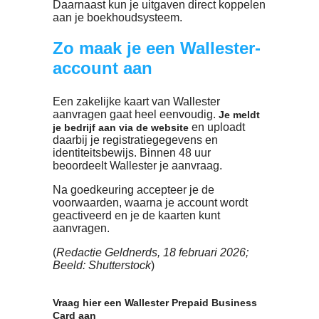
wereldwijd bruikbaar
Wallester-businesscards maken gebruik
van Visa. Daardoor kun je ermee betale
bij vrijwel alle winkels, bedrijven en onl
diensten.
Wallester is officieel door Visa erkend al
principal member
.
6. Tien valuta wisselen zonder extra
opslag
Met je Wallester-account kun je tien
verschillende valuta omwisselen zonder
extra toeslag, dus tegen de
standaardwisselkoers.
Je kunt euro’s omzetten naar
Amerikaanse dollars, Britse ponden, en