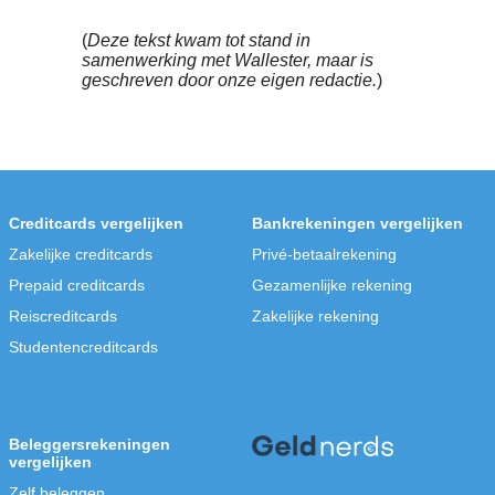
diverse Scandinavische en Oost-
Europese munten.
7. Ideaal voor online
advertentiecampagnes
Wallester-kaarten zijn speciaal afgeste
op advertenties in Google en op sociale
platforms zoals Facebook en Tiktok.
Daarnaast kun je uitgaven direct koppel
aan je boekhoudsysteem.
Zo maak je een Wallester
account aan
Een zakelijke kaart van Wallester
aanvragen gaat heel eenvoudig.
Je meld
en uploadt
je bedrijf aan via de website