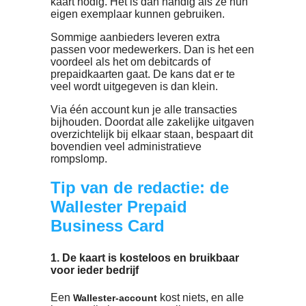
etentjes, hotelverblijven, vluchten en het
huren van een auto. Maar ook voor
kleinere online aankopen heb je een
businesscard nodig, bijvoorbeeld voor
advertenties of het afsluiten van een
abonnement.
Eén kaart voor jou als ondernemer is
meestal niet voldoende. Ook andere
personen binnen je bedrijf hebben een
kaart nodig. Het is dan handig als ze hu
eigen exemplaar kunnen gebruiken.
Sommige aanbieders leveren extra
passen voor medewerkers. Dan is het e
voordeel als het om debitcards of
prepaidkaarten gaat. De kans dat er te
veel wordt uitgegeven is dan klein.
Via één account kun je alle transacties
bijhouden. Doordat alle zakelijke uitgav