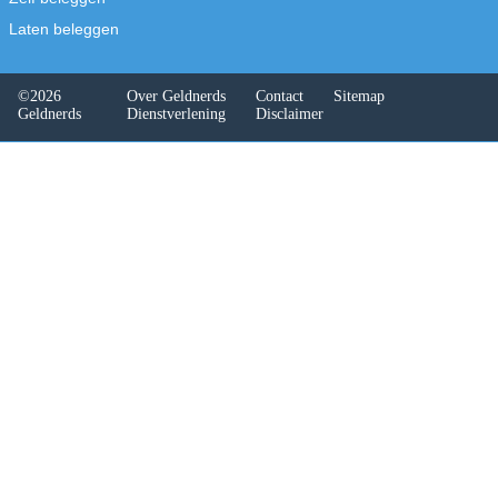
daarbij je registratiegegevens en
identiteitsbewijs. Binnen 48 uur
beoordeelt Wallester je aanvraag.
Na goedkeuring accepteer je de
voorwaarden, waarna je account wordt
geactiveerd en je de kaarten kunt
aanvragen.
(
Redactie Geldnerds, 18 februari 2026;
Beeld: Shutterstock
)
Vraag hier een Wallester Prepaid Busines
Card aan
(
Deze tekst kwam tot stand in
samenwerking met Wallester, maar is
geschreven door onze eigen redactie.
)