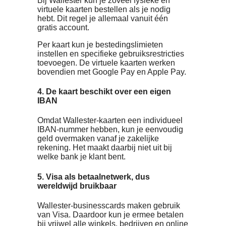
Wallester biedt daarnaast betaalde
pakketten aan. Toch krijg je met het grat
account al toegang tot alle basisfuncties
die je nodig hebt voor overzichtelijk
kostenbeheer.
2. Prepaid betekent dat je geen
financieel risico loopt
De businesskaarten van Wallester werk
op prepaidbasis. Je kunt uitsluitend
betalen wanneer er voldoende saldo
aanwezig is, dat je zelf opwaardeert.
Hierdoor voorkom je dat medewerkers
meer uitgeven dan de bedoeling is.
3. Je kunt zoveel kaarten aanvragen a
je wilt