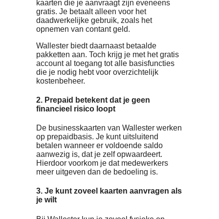
overzichtelijk bij elkaar staan, bespaart d
bovendien veel administratieve
rompslomp.
Tip van de redactie: de
Wallester Prepaid
Business Card
1. De kaart is kosteloos en bruikbaar
voor ieder bedrijf
Een
kost niets, en alle
Wallester-account
kaarten die je aanvraagt zijn eveneens
gratis. Je betaalt alleen voor het
daadwerkelijke gebruik, zoals het
opnemen van contant geld.